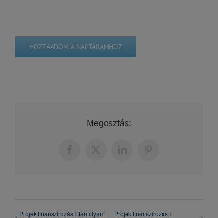
HOZZÁADOM A NAPTÁRAMHOZ
Megosztás:
Facebook
X
LinkedIn
Pinterest
Projektfinanszírozás I. tanfolyam
Projektfinanszírozás I.