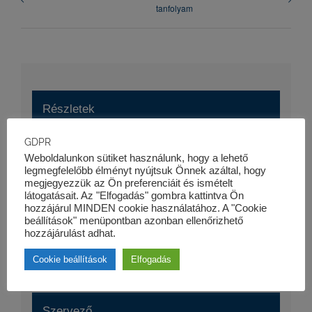
tanfolyam
Részletek
GDPR
Dátum:
Weboldalunkon sütiket használunk, hogy a lehető
2017-06-08
legmegfelelőbb élményt nyújtsuk Önnek azáltal, hogy
megjegyezzük az Ön preferenciáit és ismételt
Esemény kategória:
látogatásait. Az "Elfogadás" gombra kattintva Ön
hozzájárul MINDEN cookie használatához. A "Cookie
Szaktanfolyamok
beállítások" menüpontban azonban ellenőrizhető
Honlap:
hozzájárulást adhat.
https://kk-pro.hu/oktatas/atstrukturalas-ii-tanfolyam/
Cookie beállítások
Elfogadás
Szervező