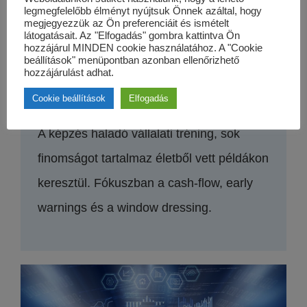
legmegfelelőbb élményt nyújtsuk Önnek azáltal, hogy
megjegyezzük az Ön preferenciáit és ismételt
látogatásait. Az "Elfogadás" gombra kattintva Ön
hozzájárul MINDEN cookie használatához. A "Cookie
beállítások" menüpontban azonban ellenőrizhető
hozzájárulást adhat.
VÁLLALATFINANSZÍROZÁS II.
Cookie beállítások
Elfogadás
A képzés haladó vállalati tréning, sok
finomságot tartalmaz életből vett példákon
keresztül. Fókuszban a cash-flow, early
warnings és a window dressing.