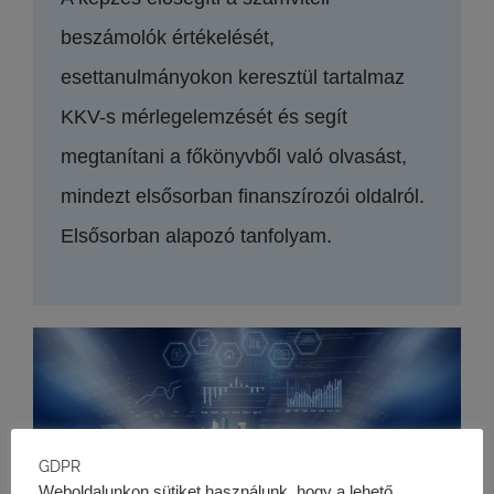
beszámolók értékelését,
esettanulmányokon keresztül tartalmaz
KKV-s mérlegelemzését és segít
megtanítani a főkönyvből való olvasást,
mindezt elsősorban finanszírozói oldalról.
Elsősorban alapozó tanfolyam.
GDPR
Weboldalunkon sütiket használunk, hogy a lehető