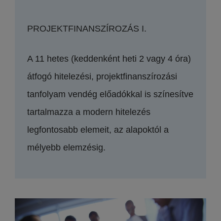
PROJEKTFINANSZÍROZÁS I.
A 11 hetes (keddenként heti 2 vagy 4 óra)
átfogó hitelezési, projektfinanszírozási
tanfolyam vendég előadókkal is színesítve
tartalmazza a modern hitelezés
legfontosabb elemeit, az alapoktól a
mélyebb elemzésig.