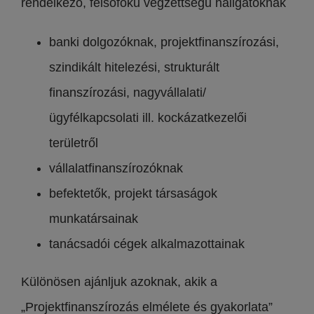
rendelkező, felsőfokú végzettségű hallgatóknak
banki dolgozóknak, projektfinanszírozási,
szindikált hitelezési, strukturált
finanszírozási, nagyvállalati/
ügyfélkapcsolati ill. kockázatkezelői
területről
vállalatfinanszírozóknak
befektetők, projekt társaságok
munkatársainak
tanácsadói cégek alkalmazottainak
Különösen ajánljuk azoknak, akik a
„Projektfinanszírozás elmélete és gyakorlata”