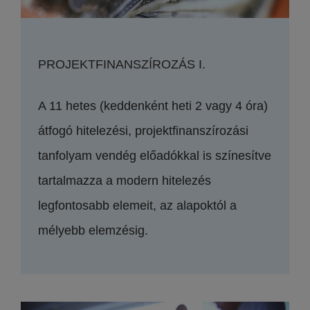
PROJEKTFINANSZÍROZÁS I.
A 11 hetes (keddenként heti 2 vagy 4 óra)
átfogó hitelezési, projektfinanszírozási
tanfolyam vendég előadókkal is színesítve
tartalmazza a modern hitelezés
legfontosabb elemeit, az alapoktól a
mélyebb elemzésig.