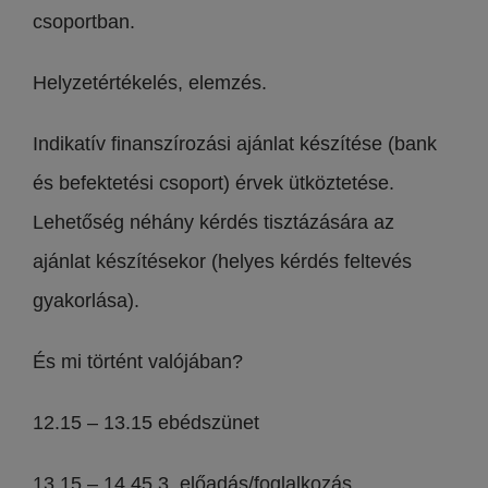
csoportban.
Helyzetértékelés, elemzés.
Indikatív finanszírozási ajánlat készítése (bank
és befektetési csoport) érvek ütköztetése.
Lehetőség néhány kérdés tisztázására az
ajánlat készítésekor (helyes kérdés feltevés
gyakorlása).
És mi történt valójában?
12.15 – 13.15 ebédszünet
13.15 – 14.45 3. előadás/foglalkozás