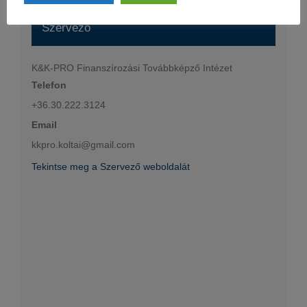
Szervező
K&K-PRO Finanszírozási Továbbképző Intézet
Telefon
+36.30.222.3124
Email
kkpro.koltai@gmail.com
Tekintse meg a Szervező weboldalát