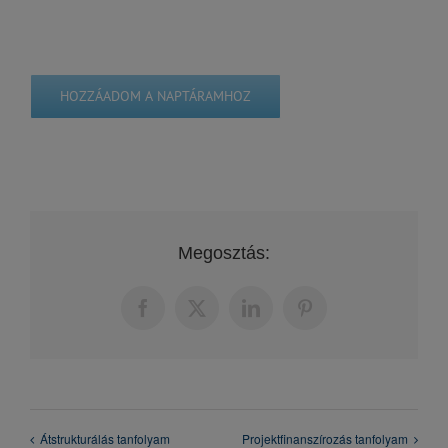
HOZZÁADOM A NAPTÁRAMHOZ
Megosztás:
Facebook
X
LinkedIn
Pinterest
Átstrukturálás tanfolyam
Projektfinanszírozás tanfolyam