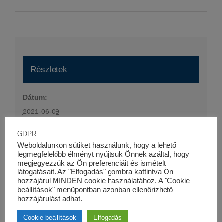
Részletek
Dátum:
2021-06-09
Időpont:
GDPR
08:30 - 16:00
Weboldalunkon sütiket használunk, hogy a lehető
legmegfelelőbb élményt nyújtsuk Önnek azáltal, hogy
Esemény kategória:
megjegyezzük az Ön preferenciáit és ismételt
Szaktanfolyamok
látogatásait. Az "Elfogadás" gombra kattintva Ön
hozzájárul MINDEN cookie használatához. A "Cookie
Honlap:
beállítások" menüpontban azonban ellenőrizhető
https://kk-pro.hu/oktatas/halado-jogi-tanfolyam/
hozzájárulást adhat.
Cookie beállítások
Elfogadás