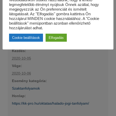
legmegfelelőbb élményt nyújtsuk Önnek azáltal, hogy
megjegyezzük az Ön preferenciáit és ismételt
látogatásait. Az "Elfogadás" gombra kattintva Ön
hozzájárul MINDEN cookie használatához. A "Cookie
beállítások" menüpontban azonban ellenőrizhető
hozzájárulást adhat.
Részletek
Cookie beállítások
Elfogadás
Kezdés:
2020-10-05
Vége:
2020-10-06
Esemény kategória:
Szaktanfolyamok
Honlap:
https://kk-pro.hu/oktatas/halado-jogi-tanfolyam/