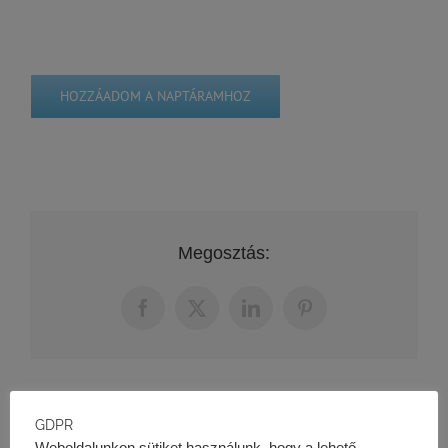
HOZZÁADOM A NAPTÁRAMHOZ
Megosztás:
Facebook
X
LinkedIn
Pinterest
GDPR
Projektfinanszírozás tanfolyam II.
Projektfinanszírozás tanfolyam
Weboldalunkon sütiket használunk, hogy a lehető