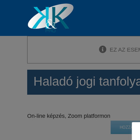
Kihagyás
EZ AZ ESE
Haladó jogi tanfol
On-line képzés, Zoom platformon
HOZZÁAD