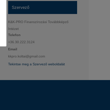
Szervező
K&K-PRO Finanszírozási Továbbképző
Intézet
Telefon
+36.30.222.3124
Email
kkpro.koltai@gmail.com
Tekintse meg a Szervező weboldalát