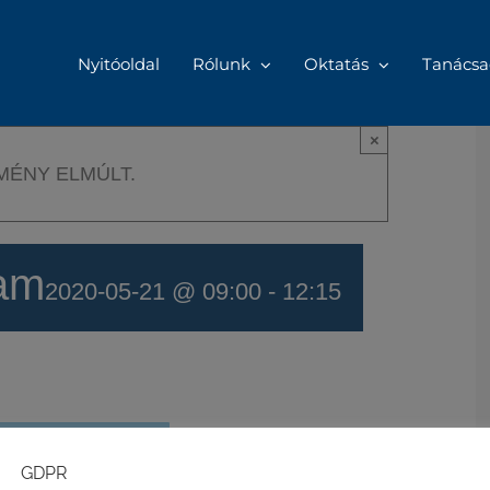
Nyitóoldal
Rólunk
Oktatás
Tanácsa
×
MÉNY ELMÚLT.
yam
2020-05-21 @ 09:00
-
12:15
OM A NAPTÁRAMHOZ
GDPR