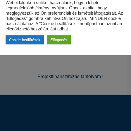
Weboldalunkon sütiket használunk, hogy a lehető
legmegfelelőbb élményt nyújtsuk Önnek azáltal, hogy
megjegyezzük az Ön preferenciáit és ismételt látogatásait. Az
"Elfogadás" gombra kattintva Ön hozzájárul MINDEN cookie
használatához. A "Cookie beállítások" menüpontban azonban
ellenőrizhető hozzájárulást adhat.
Facebook
X
LinkedIn
Pinterest
Cookie beállítások
Elfogadás
Projektfinanszírozás tanfolyam