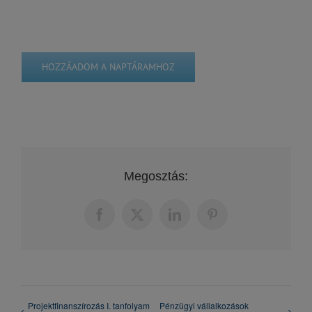
HOZZÁADOM A NAPTÁRAMHOZ
Megosztás:
Facebook
X
LinkedIn
Pinterest
Projektfinanszírozás I. tanfolyam
Pénzügyi vállalkozások