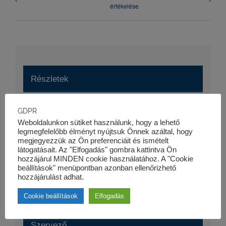
értékelése
Részletek
Dátum:
GDPR
2025-11-24
Weboldalunkon sütiket használunk, hogy a lehető
legmegfelelőbb élményt nyújtsuk Önnek azáltal, hogy
Esemény kategória:
megjegyezzük az Ön preferenciáit és ismételt
látogatásait. Az "Elfogadás" gombra kattintva Ön
Szaktanfolyamok
hozzájárul MINDEN cookie használatához. A "Cookie
Honlap:
beállítások" menüpontban azonban ellenőrizhető
hozzájárulást adhat.
https://kk-pro.hu/oktatas/jogi-tanfolyam-2-napos/
Cookie beállítások
Elfogadás
Szervező