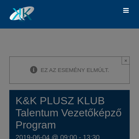
Kihagyás
×
EZ AZ ESEMÉNY ELMÚLT.
K&K PLUSZ KLUB
Talentum Vezetőképző
Program
2019-06-04 @ 09:00
-
13:30