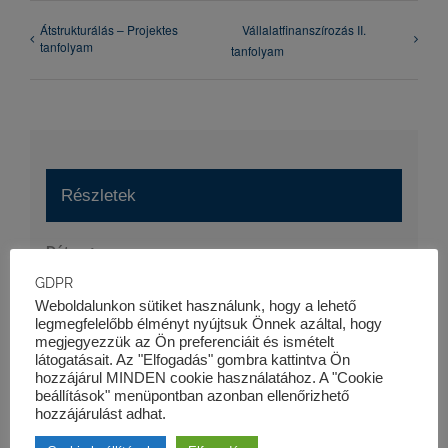
Átstrukturálás – Projektes
Vállalatfinanszírozás II.
tanfolyam
tanfolyam
Részletek
Dátum:
2019-06-04
GDPR
Weboldalunkon sütiket használunk, hogy a lehető
Időpont:
legmegfelelőbb élményt nyújtsuk Önnek azáltal, hogy
09:00 - 13:30
megjegyezzük az Ön preferenciáit és ismételt
látogatásait. Az "Elfogadás" gombra kattintva Ön
Esemény kategória:
hozzájárul MINDEN cookie használatához. A "Cookie
beállítások" menüpontban azonban ellenőrizhető
K&K PLUSZ KLUB Talentum Vezetőképző Program
hozzájárulást adhat.
Honlap: