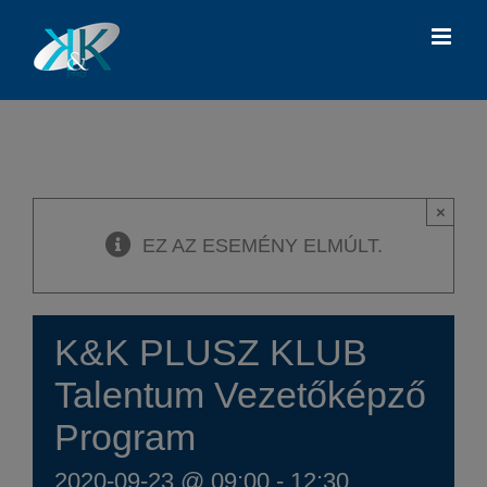
Kihagyás
×
EZ AZ ESEMÉNY ELMÚLT.
K&K PLUSZ KLUB
Talentum Vezetőképző
Program
2020-09-23 @ 09:00
-
12:30