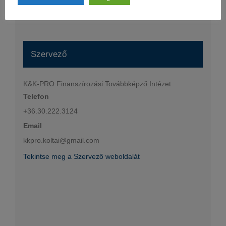
program/
Szervező
K&K-PRO Finanszírozási Továbbképző Intézet
Telefon
+36.30.222.3124
Email
kkpro.koltai@gmail.com
Tekintse meg a Szervező weboldalát