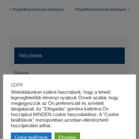
Projektfinanszírozás tanfolyam
Projektfinanszírozás tanfolyam
Részletek
Dátum:
2020-09-23
GDPR
Időpont:
Weboldalunkon sütiket használunk, hogy a lehető
legmegfelelőbb élményt nyújtsuk Önnek azáltal, hogy
09:00 - 12:30
megjegyezzük az Ön preferenciáit és ismételt
Esemény kategória:
látogatásait. Az "Elfogadás" gombra kattintva Ön
hozzájárul MINDEN cookie használatához. A "Cookie
K&K PLUSZ KLUB Talentum Vezetőképző Program
beállítások" menüpontban azonban ellenőrizhető
hozzájárulást adhat.
Honlap:
https://kk-pro.hu/oktatas/talentum-vezetokepzo-
Cookie beállítások
Elfogadás