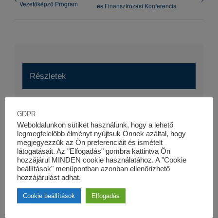
Vezetőképző Program
és Finanszírozási Konferencia
Részletek
Dátum:
GDPR
2019-05-09
Weboldalunkon sütiket használunk, hogy a lehető
Esemény kategória:
legmegfelelőbb élményt nyújtsuk Önnek azáltal, hogy
megjegyezzük az Ön preferenciáit és ismételt
Szaktanfolyamok
látogatásait. Az "Elfogadás" gombra kattintva Ön
Honlap:
hozzájárul MINDEN cookie használatához. A "Cookie
beállítások" menüpontban azonban ellenőrizhető
https://kk-pro.hu/oktatas/penzugyi-modellepites-
hozzájárulást adhat.
tanfolyam/
Cookie beállítások
Elfogadás