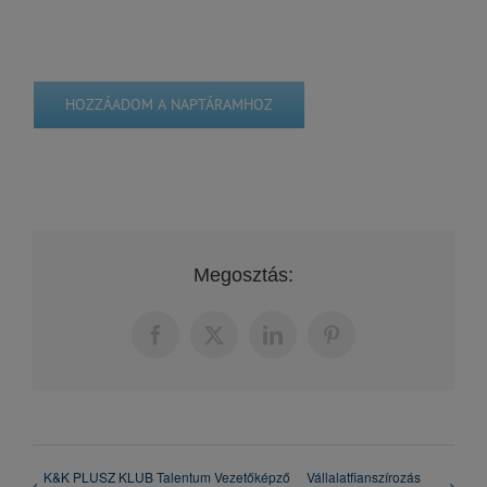
HOZZÁADOM A NAPTÁRAMHOZ
Megosztás:
Facebook
X
LinkedIn
Pinterest
K&K PLUSZ KLUB Talentum Vezetőképző
Vállalatfianszírozás