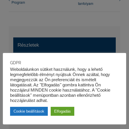
Program
tanfolyam
Részletek
Dátum:
GDPR
Weboldalunkon sütiket használunk, hogy a lehető
2017-04-27
legmegfelelőbb élményt nyújtsuk Önnek azáltal, hogy
Esemény kategória:
megjegyezzük az Ön preferenciáit és ismételt
látogatásait. Az "Elfogadás" gombra kattintva Ön
Szaktanfolyamok
hozzájárul MINDEN cookie használatához. A "Cookie
Honlap:
beállítások" menüpontban azonban ellenőrizhető
hozzájárulást adhat.
https://kk-pro.hu/oktatas/penzugyi-modellepites-
tanfolyam/
Cookie beállítások
Elfogadás