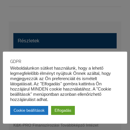
Részletek
Kezdés:
GDPR
2016-11-03
Weboldalunkon sütiket használunk, hogy a lehető
legmegfelelőbb élményt nyújtsuk Önnek azáltal, hogy
Vége:
megjegyezzük az Ön preferenciáit és ismételt
2016-11-04
látogatásait. Az "Elfogadás" gombra kattintva Ön
hozzájárul MINDEN cookie használatához. A "Cookie
beállítások" menüpontban azonban ellenőrizhető
hozzájárulást adhat.
Szervező
Cookie beállítások
Elfogadás
K&K-PRO Finanszírozási Továbbképző Intézet