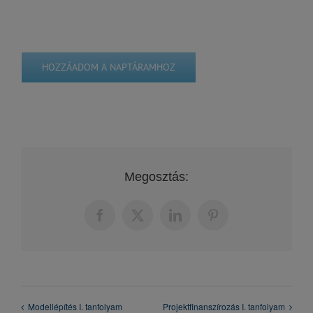
HOZZÁADOM A NAPTÁRAMHOZ
Megosztás:
Facebook
X
LinkedIn
Pinterest
Modellépítés I. tanfolyam
Projektfinanszírozás I. tanfolyam