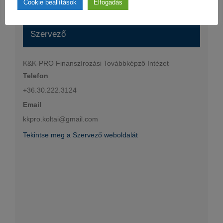
Cookie beállítások
Elfogadás
Szervező
K&K-PRO Finanszírozási Továbbképző Intézet
Telefon
+36.30.222.3124
Email
kkpro.koltai@gmail.com
Tekintse meg a Szervező weboldalát