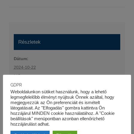
Részletek
Dátum:
2024-10-22
Időpont:
16:30 - 19:00
GDPR
Weboldalunkon sütiket használunk, hogy a lehető
Esemény kategória:
legmegfelelőbb élményt nyújtsuk Önnek azáltal, hogy
Szaktanfolyamok
megjegyezzük az Ön preferenciáit és ismételt
látogatásait. Az "Elfogadás" gombra kattintva Ön
Honlap:
hozzájárul MINDEN cookie használatához. A "Cookie
beállítások" menüpontban azonban ellenőrizhető
https://kk-pro.hu/oktatas/projektfinanszirozas-i-
hozzájárulást adhat.
tanfolyam/