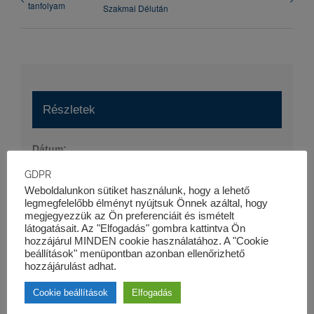
tanfolyam
Szakmai Délután
Részletek
Dátum:
2016-12-21
GDPR
Időpont:
Weboldalunkon sütiket használunk, hogy a lehető
legmegfelelőbb élményt nyújtsuk Önnek azáltal, hogy
16:30 - 18:45
megjegyezzük az Ön preferenciáit és ismételt
látogatásait. Az "Elfogadás" gombra kattintva Ön
Honlap:
hozzájárul MINDEN cookie használatához. A "Cookie
https://kk-pro.hu/oktatas/projektfinanszirozas-tanfolyam/
beállítások" menüpontban azonban ellenőrizhető
hozzájárulást adhat.
Cookie beállítások
Elfogadás
Szervező