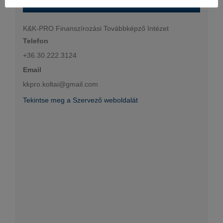
K&K-PRO Finanszírozási Továbbképző Intézet
Telefon
+36.30.222.3124
Email
kkpro.koltai@gmail.com
Tekintse meg a Szervező weboldalát