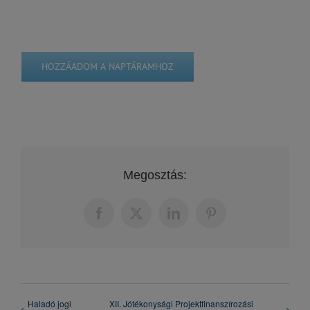
HOZZÁADOM A NAPTÁRAMHOZ
Megosztás:
Facebook
X
LinkedIn
Pinterest
Haladó jogi
XII. Jótékonysági Projektfinanszírozási