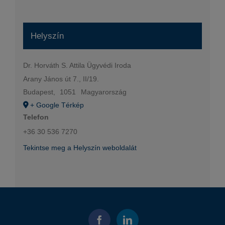
Helyszín
Dr. Horváth S. Attila Ügyvédi Iroda
Arany János út 7., II/19.
Budapest
,
1051
Magyarország
+ Google Térkép
Telefon
+36 30 536 7270
Tekintse meg a Helyszín weboldalát