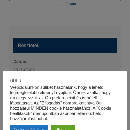
tanfolyam
Részletek
Dátum:
2017-05-02
Időpont:
GDPR
16:30 - 19:00
Weboldalunkon sütiket használunk, hogy a lehető
legmegfelelőbb élményt nyújtsuk Önnek azáltal, hogy
Esemény kategória:
megjegyezzük az Ön preferenciáit és ismételt
látogatásait. Az "Elfogadás" gombra kattintva Ön
Szaktanfolyamok
hozzájárul MINDEN cookie használatához. A "Cookie
Honlap:
beállítások" menüpontban azonban ellenőrizhető
hozzájárulást adhat.
https://kk-pro.hu/oktatas/projektfinanszirozas-tanfolyam/
Cookie beállítások
Elfogadás