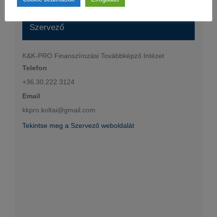
Szervező
K&K-PRO Finanszírozási Továbbképző Intézet
Telefon
+36.30.222.3124
Email
kkpro.koltai@gmail.com
Tekintse meg a Szervező weboldalát