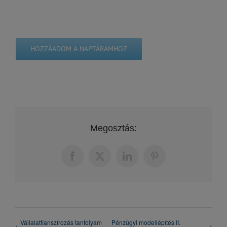
HOZZÁADOM A NAPTÁRAMHOZ
Megosztás:
Facebook
X
LinkedIn
Pinterest
Vállalatfianszírozás tanfolyam
Pénzügyi modellépítés II.