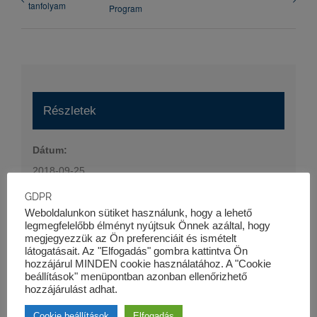
tanfolyam
Program
Részletek
Dátum:
2018-09-25
Időpont:
GDPR
16:30 - 20:00
Weboldalunkon sütiket használunk, hogy a lehető
legmegfelelőbb élményt nyújtsuk Önnek azáltal, hogy
Esemény kategória:
megjegyezzük az Ön preferenciáit és ismételt
látogatásait. Az "Elfogadás" gombra kattintva Ön
Szaktanfolyamok
hozzájárul MINDEN cookie használatához. A "Cookie
Honlap:
beállítások" menüpontban azonban ellenőrizhető
hozzájárulást adhat.
https://kk-pro.hu/oktatas/projektfinanszirozas-tanfolyam/
Cookie beállítások
Elfogadás