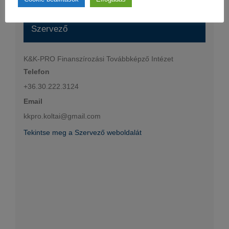
Szervező
K&K-PRO Finanszírozási Továbbképző Intézet
Telefon
+36.30.222.3124
Email
kkpro.koltai@gmail.com
Tekintse meg a Szervező weboldalát