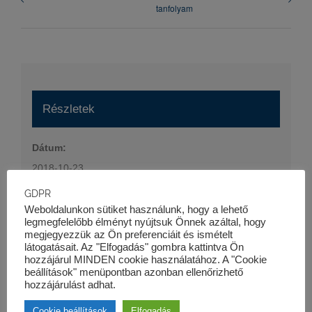
tanfolyam
Részletek
Dátum:
2018-10-23
Időpont:
GDPR
16:30 - 20:00
Weboldalunkon sütiket használunk, hogy a lehető
legmegfelelőbb élményt nyújtsuk Önnek azáltal, hogy
Esemény kategória:
megjegyezzük az Ön preferenciáit és ismételt
látogatásait. Az "Elfogadás" gombra kattintva Ön
Szaktanfolyamok
hozzájárul MINDEN cookie használatához. A "Cookie
Honlap:
beállítások" menüpontban azonban ellenőrizhető
hozzájárulást adhat.
https://kk-pro.hu/oktatas/projektfinanszirozas-tanfolyam/
Cookie beállítások
Elfogadás