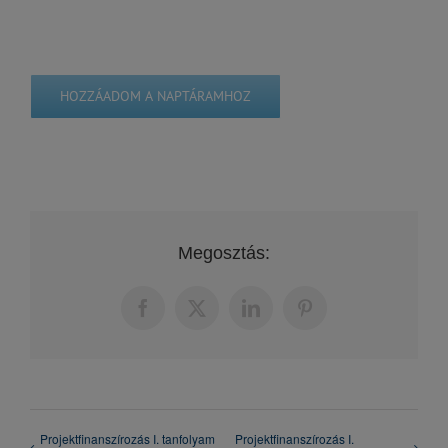
HOZZÁADOM A NAPTÁRAMHOZ
Megosztás:
Facebook
X
LinkedIn
Pinterest
Projektfinanszírozás I. tanfolyam
Projektfinanszírozás I.