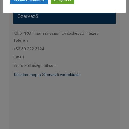
Szervező
K&K-PRO Finanszírozási Továbbképző Intézet
Telefon
+36.30.222.3124
Email
kkpro.koltai@gmail.com
Tekintse meg a Szervező weboldalát