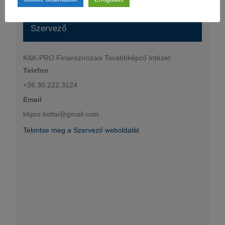
Szervező
K&K-PRO Finanszírozási Továbbképző Intézet
Telefon
+36.30.222.3124
Email
kkpro.koltai@gmail.com
Tekintse meg a Szervező weboldalát