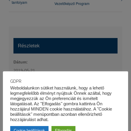
tanfolyam
Vezetőképző Program
Részletek
Dátum:
2019-05-21
Időpont:
GDPR
16:30 - 19:00
Weboldalunkon sütiket használunk, hogy a lehető
legmegfelelőbb élményt nyújtsuk Önnek azáltal, hogy
Esemény kategória:
megjegyezzük az Ön preferenciáit és ismételt
látogatásait. Az "Elfogadás" gombra kattintva Ön
Szaktanfolyamok
hozzájárul MINDEN cookie használatához. A "Cookie
Honlap:
beállítások" menüpontban azonban ellenőrizhető
hozzájárulást adhat.
https://kk-pro.hu/oktatas/projektfinanszirozas-tanfolyam/
Cookie beállítások
Elfogadás