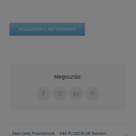
HOZZÁADOM A NAPTÁRAMHOZ
Megosztás:
Facebook
X
LinkedIn
Pinterest
(Nem csak) Finanszírozók
K&K PLUSZ KLUB Talentum