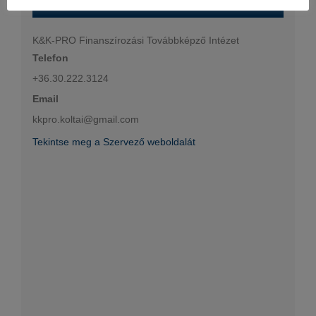
K&K-PRO Finanszírozási Továbbképző Intézet
Telefon
+36.30.222.3124
Email
kkpro.koltai@gmail.com
Tekintse meg a Szervező weboldalát