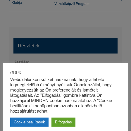
Klubja
Vezetőképző Program
Részletek
Kezdés:
2016-11-22
GDPR
Vége:
Weboldalunkon sütiket használunk, hogy a lehető
legmegfelelőbb élményt nyújtsuk Önnek azáltal, hogy
2016-11-23
megjegyezzük az Ön preferenciáit és ismételt
látogatásait. Az "Elfogadás" gombra kattintva Ön
Esemény kategória:
hozzájárul MINDEN cookie használatához. A "Cookie
Szaktanfolyamok
beállítások" menüpontban azonban ellenőrizhető
hozzájárulást adhat.
Cookie beállítások
Elfogadás
Szervező