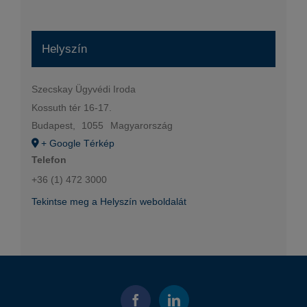
Helyszín
Szecskay Ügyvédi Iroda
Kossuth tér 16-17.
Budapest
,
1055
Magyarország
+ Google Térkép
Telefon
+36 (1) 472 3000
Tekintse meg a Helyszín weboldalát