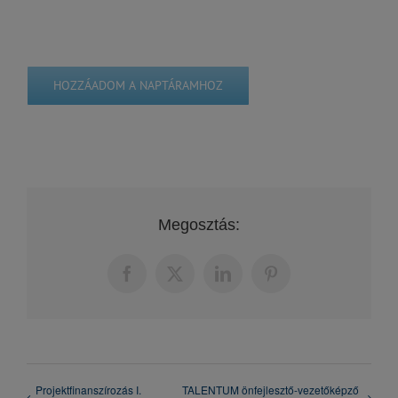
HOZZÁADOM A NAPTÁRAMHOZ
Megosztás:
Facebook
X
LinkedIn
Pinterest
Projektfinanszírozás I.
TALENTUM önfejlesztő-vezetőképző