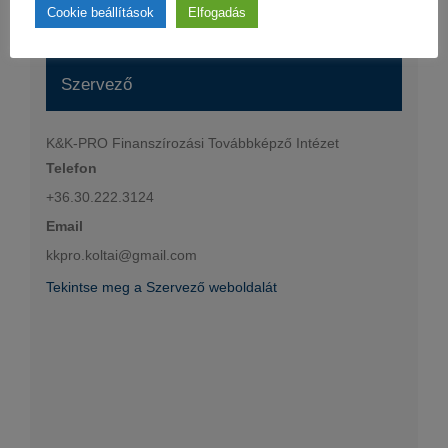
Cookie beállítások
Elfogadás
Szervező
K&K-PRO Finanszírozási Továbbképző Intézet
Telefon
+36.30.222.3124
Email
kkpro.koltai@gmail.com
Tekintse meg a Szervező weboldalát