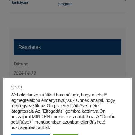
tanfolyam
program
Részletek
Dátum:
2024-04-16
Időpont:
GDPR
16:30 - 19:00
Weboldalunkon sütiket használunk, hogy a lehető
Esemény kategória:
legmegfelelőbb élményt nyújtsuk Önnek azáltal, hogy
megjegyezzük az Ön preferenciáit és ismételt
Szaktanfolyamok
látogatásait. Az "Elfogadás" gombra kattintva Ön
Honlap:
hozzájárul MINDEN cookie használatához. A "Cookie
beállítások" menüpontban azonban ellenőrizhető
https://kk-pro.hu/oktatas/projektfinanszirozas-i-
hozzájárulást adhat.
tanfolyam/