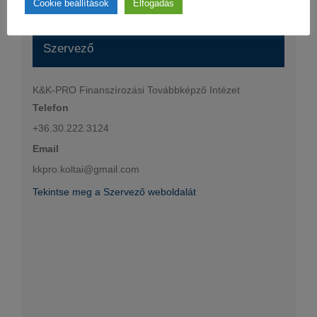
Cookie beállítások
Elfogadás
Szervező
K&K-PRO Finanszírozási Továbbképző Intézet
Telefon
+36.30.222.3124
Email
kkpro.koltai@gmail.com
Tekintse meg a Szervező weboldalát