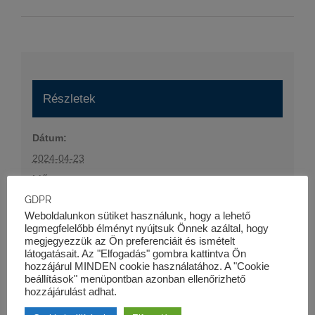
Részletek
Dátum:
2024-04-23
Időpont:
16:30 - 19:00
GDPR
Weboldalunkon sütiket használunk, hogy a lehető
Esemény kategória:
legmegfelelőbb élményt nyújtsuk Önnek azáltal, hogy
Szaktanfolyamok
megjegyezzük az Ön preferenciáit és ismételt
látogatásait. Az "Elfogadás" gombra kattintva Ön
Honlap:
hozzájárul MINDEN cookie használatához. A "Cookie
beállítások" menüpontban azonban ellenőrizhető
https://kk-pro.hu/oktatas/projektfinanszirozas-i-
hozzájárulást adhat.
tanfolyam/