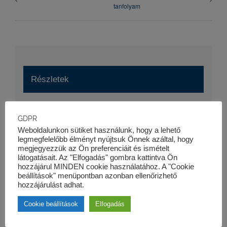
tanfolyam
Részletek
Dátum:
GDPR
2025-10-09
Weboldalunkon sütiket használunk, hogy a lehető
Esemény kategória:
legmegfelelőbb élményt nyújtsuk Önnek azáltal, hogy
megjegyezzük az Ön preferenciáit és ismételt
Szaktanfolyamok
látogatásait. Az "Elfogadás" gombra kattintva Ön
Honlap:
hozzájárul MINDEN cookie használatához. A "Cookie
beállítások" menüpontban azonban ellenőrizhető
https://kk-pro.hu/oktatas/projektfinanszirozas-ii-
hozzájárulást adhat.
tanfolyam/
Cookie beállítások
Elfogadás