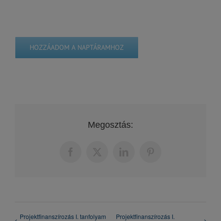
HOZZÁADOM A NAPTÁRAMHOZ
Megosztás:
Facebook
X
LinkedIn
Pinterest
Projektfinanszírozás I. tanfolyam
Projektfinanszírozás I.