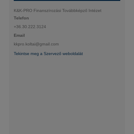
K&K-PRO Finanszírozási Továbbképző Intézet
Telefon
+36.30.222.3124
Email
kkpro.koltai@gmail.com
Tekintse meg a Szervező weboldalát