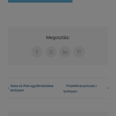
Megosztás:
Facebook
X
LinkedIn
Pinterest
Sales és Risk együttműködése
Projektfinanszírozás I.
tanfolyam
tanfolyam