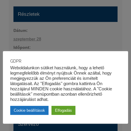
Részletek
Dátum:
szeptember 28
Időpont:
09:00 - 16:30
GDPR
Esemény kategória:
Weboldalunkon sütiket használunk, hogy a lehető
Szaktanfolyamok
legmegfelelőbb élményt nyújtsuk Önnek azáltal, hogy
megjegyezzük az Ön preferenciáit és ismételt
Honlap:
látogatásait. Az "Elfogadás" gombra kattintva Ön
hozzájárul MINDEN cookie használatához. A "Cookie
https://kk-pro.hu/oktatas/projektfinanszirozas-ii-
beállítások" menüpontban azonban ellenőrizhető
tanfolyam/
hozzájárulást adhat.
Cookie beállítások
Elfogadás
Szervező