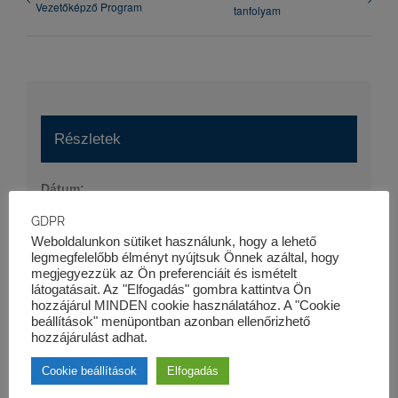
Vezetőképző Program
tanfolyam
Részletek
Dátum:
2020-04-14
GDPR
Időpont:
Weboldalunkon sütiket használunk, hogy a lehető
legmegfelelőbb élményt nyújtsuk Önnek azáltal, hogy
16:30 - 19:00
megjegyezzük az Ön preferenciáit és ismételt
látogatásait. Az "Elfogadás" gombra kattintva Ön
Esemény kategória:
hozzájárul MINDEN cookie használatához. A "Cookie
Szaktanfolyamok
beállítások" menüpontban azonban ellenőrizhető
hozzájárulást adhat.
Cookie beállítások
Elfogadás
Szervező