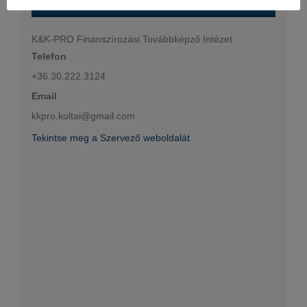
K&K-PRO Finanszírozási Továbbképző Intézet
Telefon
+36.30.222.3124
Email
kkpro.koltai@gmail.com
Tekintse meg a Szervező weboldalát