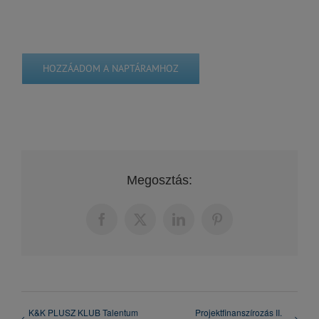
HOZZÁADOM A NAPTÁRAMHOZ
Megosztás:
Facebook
X
LinkedIn
Pinterest
K&K PLUSZ KLUB Talentum
Projektfinanszírozás II.