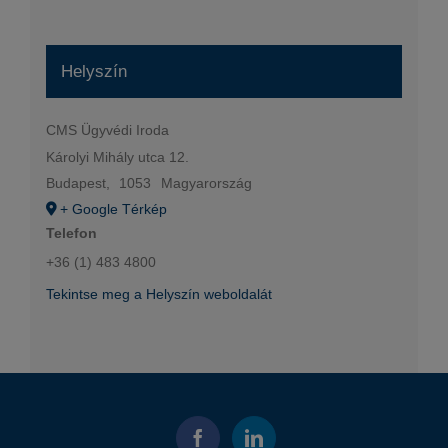
Helyszín
CMS Ügyvédi Iroda
Károlyi Mihály utca 12.
Budapest
,
1053
Magyarország
+ Google Térkép
Telefon
+36 (1) 483 4800
Tekintse meg a Helyszín weboldalát