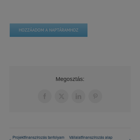
HOZZÁADOM A NAPTÁRAMHOZ
Megosztás:
Facebook
X
LinkedIn
Pinterest
Projektfinanszírozás tanfolyam
Vállalatfinanszírozás alap