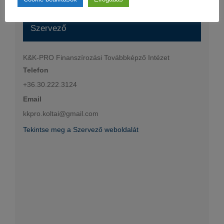
Szervező
K&K-PRO Finanszírozási Továbbképző Intézet
Telefon
+36.30.222.3124
Email
kkpro.koltai@gmail.com
Tekintse meg a Szervező weboldalát