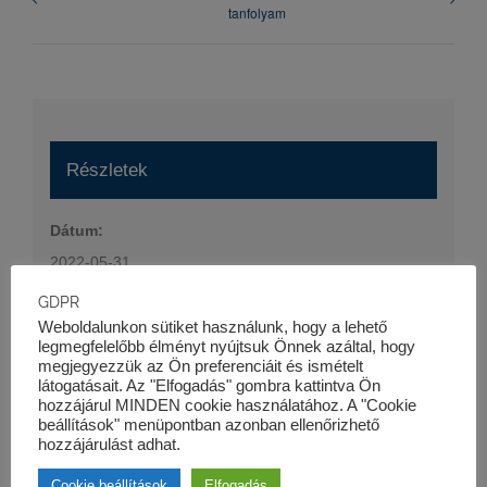
tanfolyam
Részletek
Dátum:
2022-05-31
Időpont:
GDPR
16:30 - 19:00
Weboldalunkon sütiket használunk, hogy a lehető
legmegfelelőbb élményt nyújtsuk Önnek azáltal, hogy
Esemény kategória:
megjegyezzük az Ön preferenciáit és ismételt
látogatásait. Az "Elfogadás" gombra kattintva Ön
Szaktanfolyamok
hozzájárul MINDEN cookie használatához. A "Cookie
Honlap:
beállítások" menüpontban azonban ellenőrizhető
hozzájárulást adhat.
https://kk-pro.hu/oktatas/projektfinanszirozas-tanfolyam/
Cookie beállítások
Elfogadás