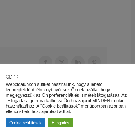
Facebook
X
LinkedIn
Pinterest
GDPR
Weboldalunkon sütiket használunk, hogy a lehető
legmegfelelőbb élményt nyújtsuk Önnek azáltal, hogy
megjegyezzük az Ön preferenciáit és ismételt látogatásait. Az
"Elfogadás" gombra kattintva Ön hozzájárul MINDEN cookie
Jogi tanfolyam 2 napos
használatához. A "Cookie beállítások" menüpontban azonban
ellenőrizhető hozzájárulást adhat.
Cookie beállítások
Elfogadás