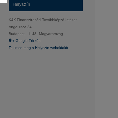
Helyszín
K&K Finanszírozási Továbbképző Intézet
Angol utca 34.
Budapest
,
1148
Magyarország
+ Google Térkép
Tekintse meg a Helyszín weboldalát