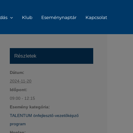
dás
Klub
Eseménynaptár
Kapcsolat
Részletek
Dátum:
2024-11-20
Időpont:
09:00 - 12:15
Esemény kategória:
TALENTUM önfejlesztő-vezetőképző
program
Honlap: