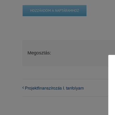
HOZZÁADOM A NAPTÁRAMHOZ
Megosztás:
Projektfinanszírozás I. tanfolyam