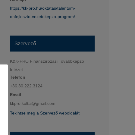
https://kk-pro.hu/oktatas/talentum-
onfejleszto-vezetokepzo-program/
Szervező
K&K-PRO Finanszírozási Továbbképző
Intézet
Telefon
+36.30.222.3124
Email
kkpro.koltai@gmail.com
Tekintse meg a Szervező weboldalát