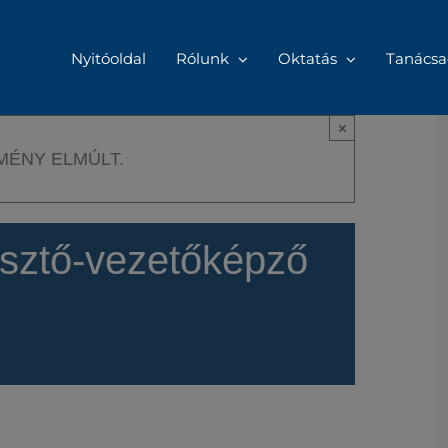
Nyitóoldal
Rólunk
Oktatás
Tanácsa
×
MÉNY ELMÚLT.
sztő-vezetőképző