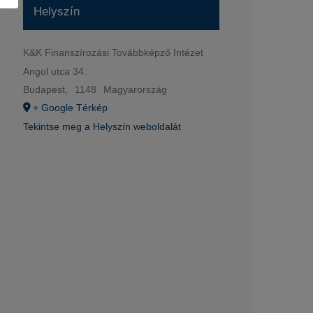
Helyszín
K&K Finanszírozási Továbbképző Intézet
Angol utca 34.
Budapest
,
1148
Magyarország
+ Google Térkép
Tekintse meg a Helyszín weboldalát