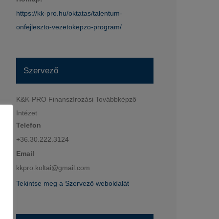
https://kk-pro.hu/oktatas/talentum-
onfejleszto-vezetokepzo-program/
Szervező
K&K-PRO Finanszírozási Továbbképző
Intézet
Telefon
+36.30.222.3124
Email
kkpro.koltai@gmail.com
Tekintse meg a Szervező weboldalát