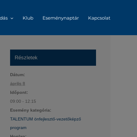
dás
Klub
Eseménynaptár
Kapcsolat
Részletek
Dátum:
április 8
Időpont:
09:00 - 12:15
Esemény kategória:
TALENTUM önfejlesztő-vezetőképző
program
Honlap: