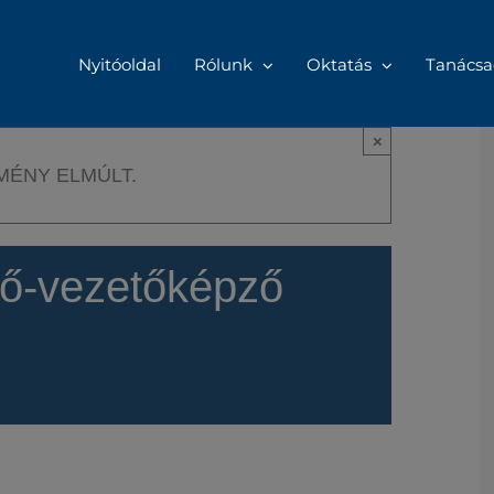
Nyitóoldal
Rólunk
Oktatás
Tanácsa
×
MÉNY ELMÚLT.
tő-vezetőképző