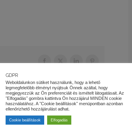
Facebook
X
LinkedIn
Pinterest
GDPR
Weboldalunkon sütiket használunk, hogy a lehető
legmegfelelőbb élményt nyújtsuk Önnek azáltal, hogy
megjegyezzük az Ön preferenciáit és ismételt látogatásait. Az
"Elfogadás" gombra kattintva Ön hozzájárul MINDEN cookie
Jogi tanfolyam 1 napos
használatához. A "Cookie beállítások" menüpontban azonban
ellenőrizhető hozzájárulást adhat.
Cookie beállítások
Elfogadás