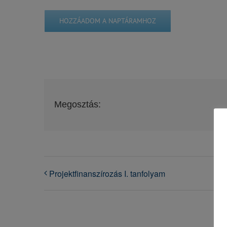
HOZZÁADOM A NAPTÁRAMHOZ
Megosztás:
Projektfinanszírozás I. tanfolyam