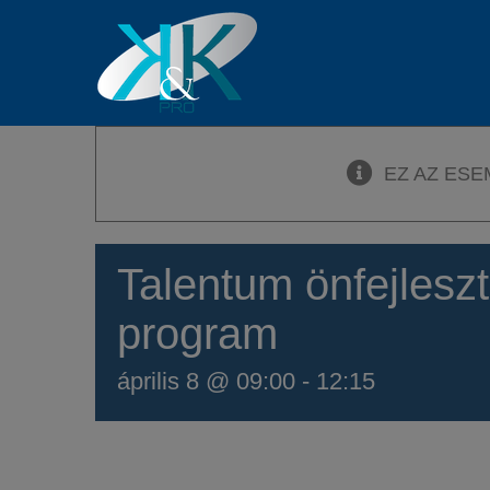
Kihagyás
EZ AZ ESE
Talentum önfejlesz
program
április 8 @ 09:00
-
12:15