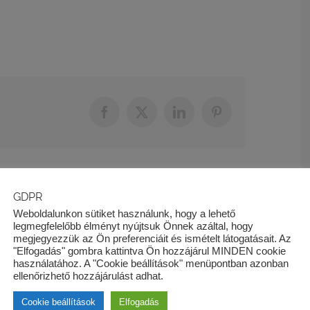
Facebook
X
LinkedIn
Pinterest
GDPR
Sales és Risk együttműködése tanfolyam
Weboldalunkon sütiket használunk, hogy a lehető
legmegfelelőbb élményt nyújtsuk Önnek azáltal, hogy
megjegyezzük az Ön preferenciáit és ismételt látogatásait. Az
"Elfogadás" gombra kattintva Ön hozzájárul MINDEN cookie
használatához. A "Cookie beállítások" menüpontban azonban
ellenőrizhető hozzájárulást adhat.
Cookie beállítások
Elfogadás