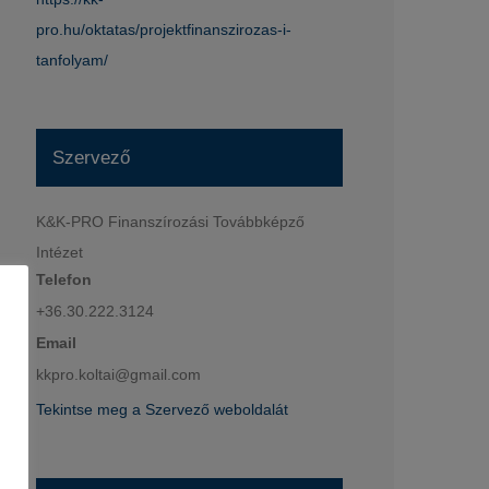
pro.hu/oktatas/projektfinanszirozas-i-
tanfolyam/
Szervező
K&K-PRO Finanszírozási Továbbképző
Intézet
Telefon
+36.30.222.3124
Email
kkpro.koltai@gmail.com
Tekintse meg a Szervező weboldalát