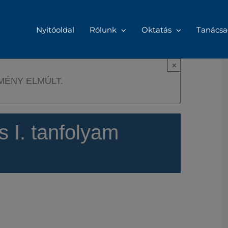
Nyitóoldal
Rólunk
Oktatás
Tanácsa
×
MÉNY ELMÚLT.
s I. tanfolyam