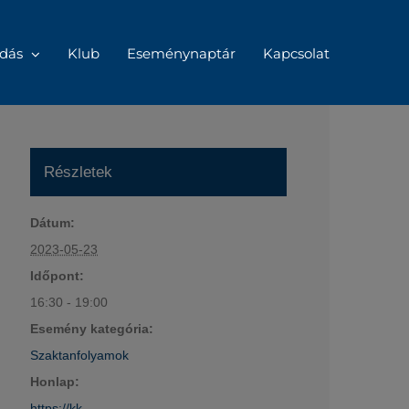
dás
Klub
Eseménynaptár
Kapcsolat
Részletek
Dátum:
2023-05-23
Időpont:
16:30 - 19:00
Esemény kategória:
Szaktanfolyamok
Honlap:
https://kk-