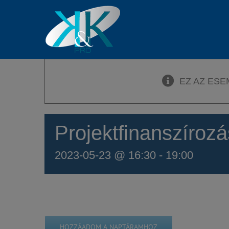
Kihagyás
EZ AZ ESE
Projektfinanszírozá
2023-05-23 @ 16:30
-
19:00
HOZZÁADOM A NAPTÁRAMHOZ