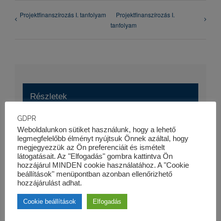
Projektfinanszírozás I. tanfolyam
Projektfinanszírozás I.
tanfolyam
Részletek
GDPR
Dátum:
Weboldalunkon sütiket használunk, hogy a lehető
2023-06-01
legmegfelelőbb élményt nyújtsuk Önnek azáltal, hogy
megjegyezzük az Ön preferenciáit és ismételt
Esemény kategória:
látogatásait. Az "Elfogadás" gombra kattintva Ön
hozzájárul MINDEN cookie használatához. A "Cookie
Szaktanfolyamok
beállítások" menüpontban azonban ellenőrizhető
Honlap:
hozzájárulást adhat.
https://kk-pro.hu/oktatas/sales-es-risk-egyuttmukodese/
Cookie beállítások
Elfogadás