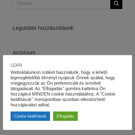
Keresés...
Legutóbbi hozzászólások
Archívum
GDPR
Weboldalunkon sütiket használunk, hogy a lehető
Kategóriák
legmegfelelőbb élményt nyújtsuk Önnek azáltal, hogy
megjegyezzük az Ön preferenciáit és ismételt
látogatásait. Az "Elfogadás" gombra kattintva Ön
hozzájárul MINDEN cookie használatához. A "Cookie
Nincs kategória
beállítások" menüpontban azonban ellenőrizhető
hozzájárulást adhat.
Cookie beállítások
Elfogadás
Meta