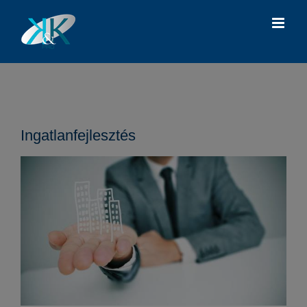
Kihagyás
Ingatlanfejlesztés